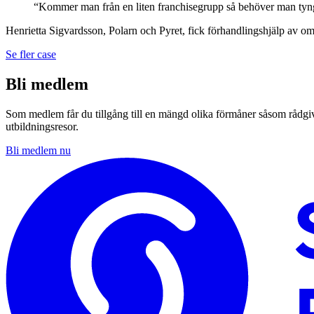
“Kommer man från en liten franchisegrupp så behöver man tyngde
Henrietta Sigvardsson, Polarn och Pyret, fick förhandlingshjälp av o
Se fler case
Bli medlem
Som medlem får du tillgång till en mängd olika förmåner såsom rådgivn
utbildningsresor.
Bli medlem nu