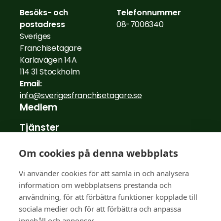
Besöks- och
Telefonnummer
postadress
08-7006340
Sveriges
Franchisetagare
Karlavägen 14A
114 31 Stockholm
Email:
info@sverigesfranchisetagare.se
Medlem
Tjänster
Nyheter
Om cookies på denna webbplats
Medlemsberättelser
Vi använder cookies för att samla in och analysera
information om webbplatsens prestanda och
För franchisegivare
användning, för att förbättra funktioner kopplade till
FAQ
sociala medier och för att förbättra och anpassa
innehåll och annonser.