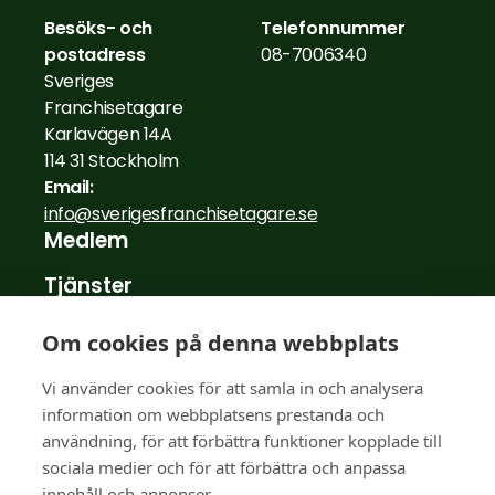
Besöks- och
Telefonnummer
postadress
08-7006340
Sveriges
Franchisetagare
Karlavägen 14A
114 31 Stockholm
Email:
info@sverigesfranchisetagare.se
Medlem
Tjänster
Nyheter
Om cookies på denna webbplats
Medlemsberättelser
Vi använder cookies för att samla in och analysera
information om webbplatsens prestanda och
För franchisegivare
användning, för att förbättra funktioner kopplade till
FAQ
sociala medier och för att förbättra och anpassa
innehåll och annonser.