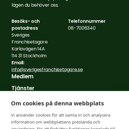
lägen du behöver oss.
Besöks- och
Telefonnummer
postadress
08-7006340
Sveriges
Franchisetagare
Karlavägen 14A
114 31 Stockholm
Email:
info@sverigesfranchisetagare.se
Medlem
Tjänster
Nyheter
Om cookies på denna webbplats
Medlemsberättelser
Vi använder cookies för att samla in och analysera
information om webbplatsens prestanda och
För franchisegivare
användning, för att förbättra funktioner kopplade till