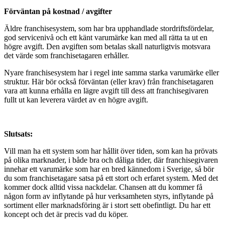
Förväntan på kostnad / avgifter
Äldre franchisesystem, som har bra upphandlade stordriftsfördelar,
god servicenivå och ett känt varumärke kan med all rätta ta ut en
högre avgift. Den avgiften som betalas skall naturligtvis motsvara
det värde som franchisetagaren erhåller.
Nyare franchisesystem har i regel inte samma starka varumärke eller
struktur. Här bör också förväntan (eller krav) från franchisetagaren
vara att kunna erhålla en lägre avgift till dess att franchisegivaren
fullt ut kan leverera värdet av en högre avgift.
Slutsats:
Vill man ha ett system som har hållit över tiden, som kan ha prövats
på olika marknader, i både bra och dåliga tider, där franchisegivaren
innehar ett varumärke som har en bred kännedom i Sverige, så bör
du som franchisetagare satsa på ett stort och erfaret system. Med det
kommer dock alltid vissa nackdelar. Chansen att du kommer få
någon form av inflytande på hur verksamheten styrs, inflytande på
sortiment eller marknadsföring är i stort sett obefintligt. Du har ett
koncept och det är precis vad du köper.