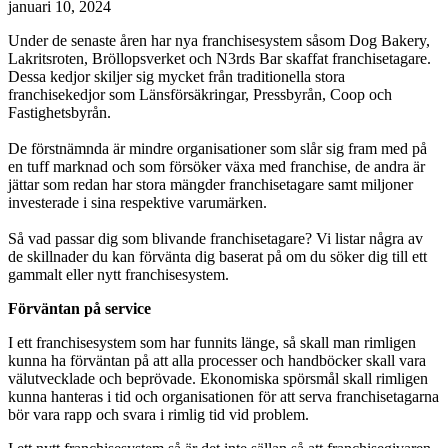
januari 10, 2024
Under de senaste åren har nya franchisesystem såsom Dog Bakery,
Lakritsroten, Bröllopsverket och N3rds Bar skaffat franchisetagare.
Dessa kedjor skiljer sig mycket från traditionella stora
franchisekedjor som Länsförsäkringar, Pressbyrån, Coop och
Fastighetsbyrån.
De förstnämnda är mindre organisationer som slår sig fram med på
en tuff marknad och som försöker växa med franchise, de andra är
jättar som redan har stora mängder franchisetagare samt miljoner
investerade i sina respektive varumärken.
Så vad passar dig som blivande franchisetagare? Vi listar några av
de skillnader du kan förvänta dig baserat på om du söker dig till ett
gammalt eller nytt franchisesystem.
Förväntan på service
I ett franchisesystem som har funnits länge, så skall man rimligen
kunna ha förväntan på att alla processer och handböcker skall vara
välutvecklade och beprövade. Ekonomiska spörsmål skall rimligen
kunna hanteras i tid och organisationen för att serva franchisetagarna
bör vara rapp och svara i rimlig tid vid problem.