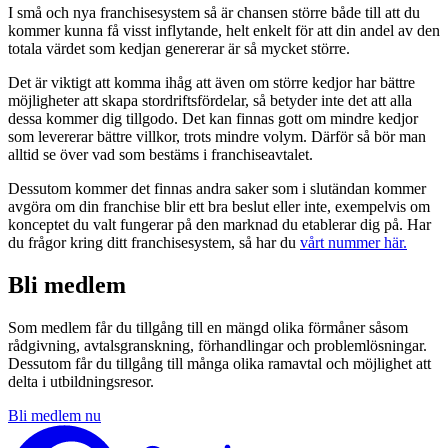
I små och nya franchisesystem så är chansen större både till att du
kommer kunna få visst inflytande, helt enkelt för att din andel av den
totala värdet som kedjan genererar är så mycket större.
Det är viktigt att komma ihåg att även om större kedjor har bättre
möjligheter att skapa stordriftsfördelar, så betyder inte det att alla
dessa kommer dig tillgodo. Det kan finnas gott om mindre kedjor
som levererar bättre villkor, trots mindre volym. Därför så bör man
alltid se över vad som bestäms i franchiseavtalet.
Dessutom kommer det finnas andra saker som i slutändan kommer
avgöra om din franchise blir ett bra beslut eller inte, exempelvis om
konceptet du valt fungerar på den marknad du etablerar dig på. Har
du frågor kring ditt franchisesystem, så har du
vårt nummer här.
Bli medlem
Som medlem får du tillgång till en mängd olika förmåner såsom
rådgivning, avtalsgranskning, förhandlingar och problemlösningar.
Dessutom får du tillgång till många olika ramavtal och möjlighet att
delta i utbildningsresor.
Bli medlem nu