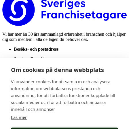
Vi har mer än 30 års sammanlagd erfarenhet i branschen och hjälper
dig som medlem i alla de lägen du behöver oss.
Besöks- och postadress
Sveriges Franchisetagare
Karlavägen 14A
Om cookies på denna webbplats
114 31 Stockholm
Email:
info@sverigesfranchisetagare.se
Vi använder cookies för att samla in och analysera
information om webbplatsens prestanda och
Telefonnummer
användning, för att förbättra funktioner kopplade till
08-7006340
sociala medier och för att förbättra och anpassa
innehåll och annonser.
Medlem
Tjänster
Läs mer
Nyheter
Medlemsberättelser