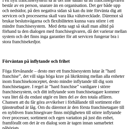
I ett nytt franchisesystem så är det inte sällan så att franchisegivaren
består av en person, snarare än en organisation. Det ger både upp
och nedsidor, på den negativa sidan så kan du inte förvänta dig att
servicen och processerna skall vara lika välutvecklade. Däremot så
brukar beslutsvägarna och flexibiliteten kunna vara större i ett
mindre franchisesystem. Med detta sagt så skall man alltid på
förhand ta den dialogen med franchisegivaren, då det varierar mellan
system och det finns inga garantier för att servicen fungerar bra i
stora franchisekedjor.
Förväntan på inflytande och frihet
Föga förvånande – desto mer ett franchisesystem lutar åt ”hard
franchise”, det vill säga höga krav på likriktning mellan alla enheter
inom franchisekonceptet, desto mindre inflytande till dig som
franchisetagare. I regel är ”hard franchise” vanligare i större
franchisesystem, och ditt inflytande som franchisetagare kommer
vara litet då du endast utgör en liten del av den totala affären.
Chansen att du får göra avvikelser i förhållande till sortiment eller
tjänsteutbud är låg. Om du däremot är den första franchisetagare till
en nybliven franchisegivare finns möjligheten till större inflytande
över processer, sortiment och egen variation på just din enhet,
framförallt om det är en dialog som är tagen innan samarbetet
påbörjats.