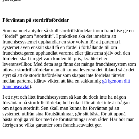
Förväntan på stordriftsfördelar
Som namnet antyder så skall stordriftsfördelar inom franchise ge en
”fördel” genom ”stordrift”. I praktiken ska det innebära att
franchisesystemet upphandlar en stor volym för att parterna i
systemet även enskilt skall få en fördel i förhållande till om
franchisetagaren upphandlat varorna eller tjänsterna själv och den
fördelen skall i regel vara knuten till pris, kvalitet eller
leveransvillkor. Med detta sagt finns det många franchisesystem som
utlovar stordriftsfördelar utan att kunna leverera det, ibland så är det
styrt så att de stordriftsfördelar som skapas inte fördelas rättvist
mellan parterna (därav vikten att låta en sakkunnig
gå igenom ditt
franchiseavtal
).
I ett nytt och litet franchisesystem så kan du dock inte ha någon
förväntan på stordriftsfördelar, helt enkelt för att det inte är frågan
om någon stordrift. Sen skall man kunna ha förväntan på att
systemet, utifrån sina förutsättningar, gör sitt bästa för att uppnå
bästa möjliga villkor med de förutsättningar som råder. Här bör man
återigen se vilka garantier som franchiseavtalet ger.