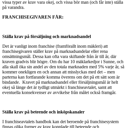
vissa typer av krav vara okej, och vissa bör man (och får inte) ställa
på varandra.
FRANCHISEGIVAREN FÅR:
Ställa krav på försäljning och marknadsandel
Det är vanligt inom franchise (framförallt inom mäkleri) att
franchisegivaren ställer krav på marknadsandelar eller rena
omsättningsmål. Dessa kan ofta vara skiftande från år till år, där
kraven gradvis blir högre. Om du har 10 mäklarkedjor i Sunne, och
alla skall öka sin andel av den totala marknaden med 5% varje år, så
kommer onekligen en och annan att misslyckas med det – men
parterna kan fortfarande komma överens om det på ett sätt som är
bindande. Kravet på marknadsandel eller försäljningsmål är helt
okej så länge det är tydligt utmärkt i franchiseavtalet, samt att
eventuella konsekvenser av avvikelse från målet också framgår.
Ställa krav på beteende och inköpskanaler
I franchiseavtalets handbok kan det beroende på franchisesystem
finnas olika former av krav kopplade till beteende och