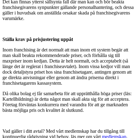
Det kan finnas ytterst sällsynta fall där man kan och bör beakta
franchisegivarens synpunkter gällande personalhantering, och dessa
gäller i huvudsak om anställda orsakar skada på franchisegivarens
varumärke.
Ställa krav på prisjustering uppåt
Inom franchising är det normalt att man inom ett system begär att
man skall beakta rekommenderade priser, och förhålla sig till
maxpriser inom kedjan. Detta är helt normalt, och acceptabelt (så
länge det är reglerat i franchiseavtalet). Inom vissa kedjor vill man
dock detaljstyra priset hos sina franchisetagare, antingen genom att
ge direkta anvisningar eller genom att ändra priserna direkt i
franchisetagarens kassasystem.
Då olika bolag ej får samarbeta för att upprätthålla höga priser (läs:
Kartellbildning) är detta något man skall akta sig för att acceptera.
Företag förväntas konkurrera med varandra för att ge marknaden
bästa möjliga pris och kvalitet åt slutkund.
Vad gäller i ditt avtal? Med vårt medlemskap har du tillgång till
kontinuerlig rådgivning vid behov, läs mer om vårt
medlemskap
.