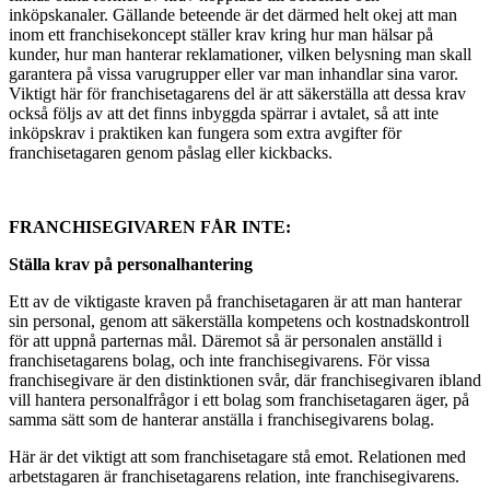
inköpskanaler. Gällande beteende är det därmed helt okej att man
inom ett franchisekoncept ställer krav kring hur man hälsar på
kunder, hur man hanterar reklamationer, vilken belysning man skall
garantera på vissa varugrupper eller var man inhandlar sina varor.
Viktigt här för franchisetagarens del är att säkerställa att dessa krav
också följs av att det finns inbyggda spärrar i avtalet, så att inte
inköpskrav i praktiken kan fungera som extra avgifter för
franchisetagaren genom påslag eller kickbacks.
FRANCHISEGIVAREN FÅR INTE:
Ställa krav på personalhantering
Ett av de viktigaste kraven på franchisetagaren är att man hanterar
sin personal, genom att säkerställa kompetens och kostnadskontroll
för att uppnå parternas mål. Däremot så är personalen anställd i
franchisetagarens bolag, och inte franchisegivarens. För vissa
franchisegivare är den distinktionen svår, där franchisegivaren ibland
vill hantera personalfrågor i ett bolag som franchisetagaren äger, på
samma sätt som de hanterar anställa i franchisegivarens bolag.
Här är det viktigt att som franchisetagare stå emot. Relationen med
arbetstagaren är franchisetagarens relation, inte franchisegivarens.