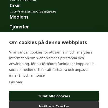
Email:
info@sverigesfranchisetagare.se
Medlem
Tjänster
Nyheter
Om cookies på denna webbplats
Medlemsberättelser
Vi använder cookies för att samla in och analysera
För franchisegivare
information om webbplatsens prestanda och
användning, för att förbättra funktioner kopplade till
FAQ
sociala medier och för att förbättra och anpassa
innehåll och annonser.
Om oss
Läs mer
Facebook
Tillåt alla cookies
Inställningar för cookies