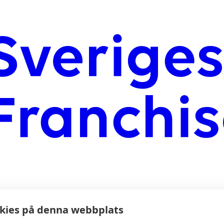
ig som medlem i alla de lägen du behöver oss.
kies på denna webbplats