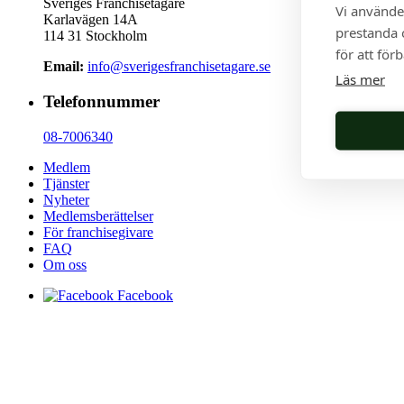
Sveriges Franchisetagare
Vi använde
Karlavägen 14A
prestanda o
114 31 Stockholm
för att för
Email:
info@sverigesfranchisetagare.se
Läs mer
Telefonnummer
08-7006340
Medlem
Tjänster
Nyheter
Medlemsberättelser
För franchisegivare
FAQ
Om oss
Facebook