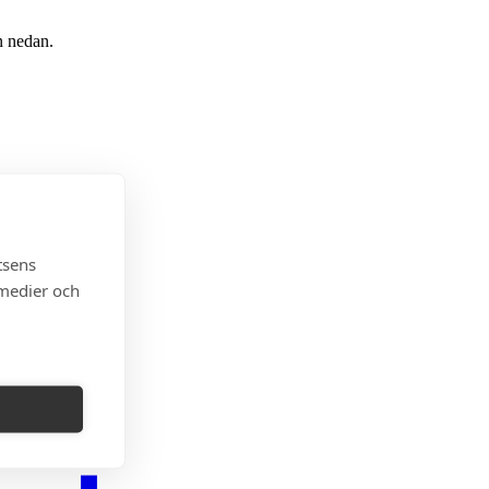
n nedan.
tsens
 medier och