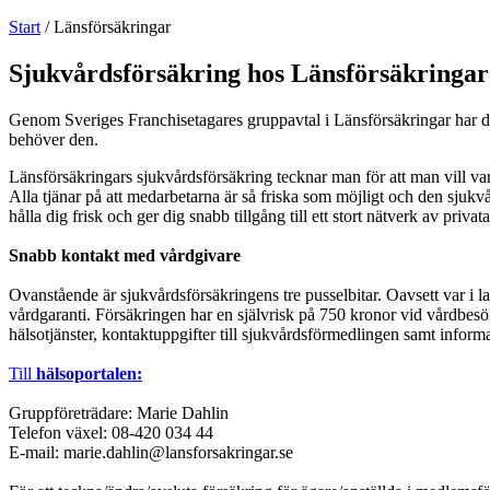
Start
/
Länsförsäkringar
Sjukvårdsförsäkring hos Länsförsäkringar
Genom Sveriges Franchisetagares gruppavtal i Länsförsäkringar har du
behöver den.
Länsförsäkringars sjukvårdsförsäkring tecknar man för att man vill var
Alla tjänar på att medarbetarna är så friska som möjligt och den sjukv
hålla dig frisk och ger dig snabb tillgång till ett stort nätverk av pri
Snabb kontakt med vårdgivare
Ovanstående är sjukvårdsförsäkringens tre pusselbitar. Oavsett var i l
vårdgaranti. Försäkringen har en självrisk på 750 kronor vid vårdbesök,
hälsotjänster, kontaktuppgifter till sjukvårdsförmedlingen samt inform
Till
hälsoportalen:
Gruppföreträdare: Marie Dahlin
Telefon växel: 08-420 034 44
E-mail: marie.dahlin@lansforsakringar.se