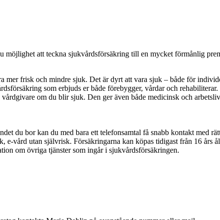
 möjlighet att teckna sjukvårdsförsäkring till en mycket förmånlig pre
a mer frisk och mindre sjuk. Det är dyrt att vara sjuk – både för indivi
årdsförsäkring som erbjuds er både förebygger, vårdar och rehabiliterar
vata vårdgivare om du blir sjuk. Den ger även både medicinsk och arbetsli
andet du bor kan du med bara ett telefonsamtal få snabb kontakt med rätt
 e-vård utan självrisk. Försäkringarna kan köpas tidigast från 16 års åld
ation om övriga tjänster som ingår i sjukvårdsförsäkringen.