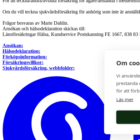
För att teckna/ändra/avsluta försäkring för ägare/anställda i medlems
Om du vill teckna sjukvårdsförsäkring för anhörig som inte är anstäl
Frågor besvaras av Marie Dahlin.
Ansökan och hälsodeklaration skickas till:
Länsförsäkringar Hälsa, Kundservice Postskanning FE 1667, 838 83
Ansökan:
Hälsodeklaration:
Förköpsinformation:
Om coo
Försäkringsvillkor:
Sjukvårdsförsäkring, webbfolder:
Vi använde
prestanda o
för att för
Läs mer