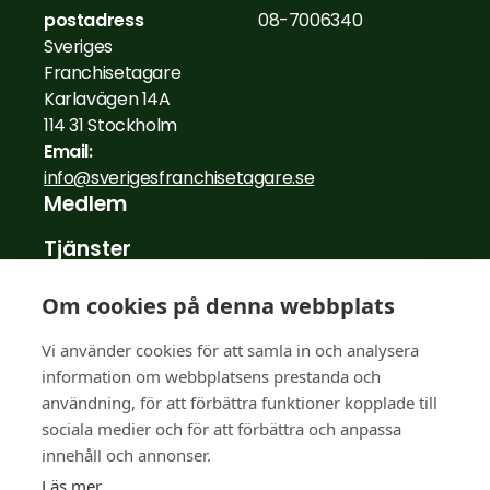
postadress
08-7006340
Sveriges
Franchisetagare
Karlavägen 14A
114 31 Stockholm
Email:
info@sverigesfranchisetagare.se
Medlem
Tjänster
Nyheter
Om cookies på denna webbplats
Medlemsberättelser
Vi använder cookies för att samla in och analysera
information om webbplatsens prestanda och
För franchisegivare
användning, för att förbättra funktioner kopplade till
FAQ
sociala medier och för att förbättra och anpassa
innehåll och annonser.
Om oss
Läs mer