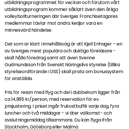
utbildningsprogrammet för veckan och förutom vårt
utbildningsprogram kommer såklart även den årliga
volleybollturneringen där Sveriges Franchisetagares
medlemmar tävlar mot andra kedjor vara en
minnesvärd händelse.
Det som är klart i innehållsväg är att Kjell Enhager – en
av Sveriges mest populära och duktiga föreläsare -
skall hålla föredrag samt att även Svenne
Gudmundsson från Svenskt Näringslivs styrelse (tillika
styrelseordförande i OSS) skall prata om bonussystem
för anställda.
Pris för resan med flyg och del i dubbelrum ligger från
ca 14,995 kr/person, med reservation för ev.
prisjustering. I priset ingår frukostbuffé varje dag, fyra
luncher och två middagar - vi äter välkomst- och
avslutningsmiddag tillsammans. Du kan flyga ifrån
Stockholm, Göteborg eller Malmö.