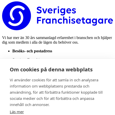
Vi har mer än 30 års sammanlagd erfarenhet i branschen och hjälper
dig som medlem i alla de lägen du behöver oss.
Besöks- och postadress
Sveriges Franchisetagare
Karlavägen 14A
Om cookies på denna webbplats
114 31 Stockholm
Email:
info@sverigesfranchisetagare.se
Vi använder cookies för att samla in och analysera
information om webbplatsens prestanda och
Telefonnummer
användning, för att förbättra funktioner kopplade till
08-7006340
sociala medier och för att förbättra och anpassa
innehåll och annonser.
Medlem
Tjänster
Läs mer