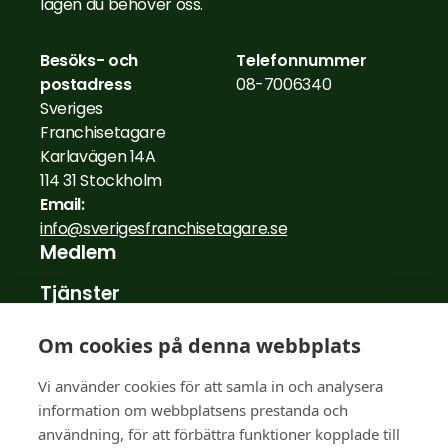
lägen du behöver oss.
Besöks- och
Telefonnummer
postadress
08-7006340
Sveriges
Franchisetagare
Karlavägen 14A
114 31 Stockholm
Email:
info@sverigesfranchisetagare.se
Medlem
Tjänster
Nyheter
Om cookies på denna webbplats
Medlemsberättelser
Vi använder cookies för att samla in och analysera
information om webbplatsens prestanda och
För franchisegivare
användning, för att förbättra funktioner kopplade till