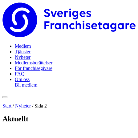
Medlem
Tjänster
Nyheter
Medlemsberättelser
För franchisegivare
FAQ
Om oss
Bli medlem
Start
/
Nyheter
/
Sida 2
Aktuellt