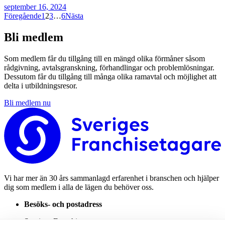
september 16, 2024
Sidnumrering
Föregående
1
2
3
…
6
Nästa
för
Bli medlem
inlägg
Som medlem får du tillgång till en mängd olika förmåner såsom
rådgivning, avtalsgranskning, förhandlingar och problemlösningar.
Dessutom får du tillgång till många olika ramavtal och möjlighet att
delta i utbildningsresor.
Bli medlem nu
Vi har mer än 30 års sammanlagd erfarenhet i branschen och hjälper
dig som medlem i alla de lägen du behöver oss.
Besöks- och postadress
Sveriges Franchisetagare